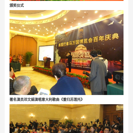
颁奖仪式
著名演员邓文娟演唱意大利歌曲《重归苏莲托》