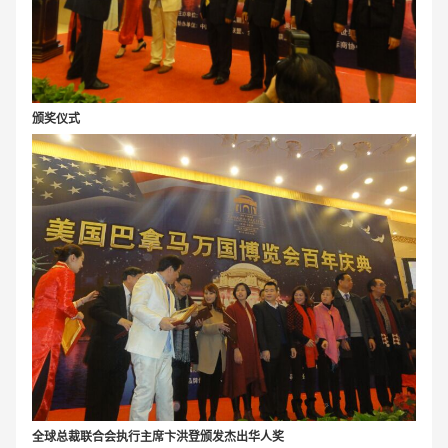
颁奖仪式
全球总裁联合会执行主席卞洪登颁发杰出华人奖