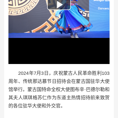
Play
Video
2024年7月3日，庆祝蒙古人
民革命胜利103
周年、传统那达慕节日招待会在蒙古国驻华大使
馆举行。蒙古国特命全权大使图布辛·巴德尔勒
和
其夫人琪琪格苏仁作为东道主热情招待前来致贺
的各位驻华大使和外交官。