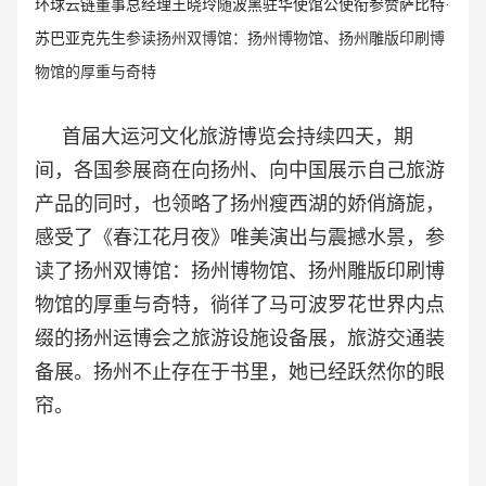
环球云链董事总经理王晓玲随波黑驻华使馆公使衔参赞萨比特·
参读扬州双博馆：扬州博物馆、扬州雕版印刷博
苏巴亚克先生
物馆的厚重与奇特
首届大运河文化旅游博览会持续四天，期
间，各国参展商在向扬州、向中国展示自己旅游
产品的同时，也领略了扬州瘦西湖的娇俏旖旎，
感受了《春江花月夜》唯美演出与震撼水景，参
读了扬州双博馆：扬州博物馆、扬州雕版印刷博
物馆的厚重与奇特，徜徉了马可波罗花世界内点
缀的扬州运博会之旅游设施设备展，旅游交通装
备展。扬州不止存在于书里，她已经跃然你的眼
帘。