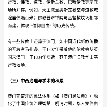
督教、佛教、道教、伊斯兰教、巴哈伊教等宗教
场所并存。例如，天主教圣奥斯定教堂与道教城
隍庙仅隔百米；佛教普济禅院与基督教坟场相邻
而建，体现 “信仰自由” 的历史传统。
有一些传教士还葬于澳门，如中国近代新教传播
的开端者马礼逊，于
1807年带着他的伦敦会从英
国来澳门，于1834年病逝，葬于澳门旧教堂山基
督教坟场。
（三）中西治理与学术的积累
澳门葡萄牙的民法体系（如《澳门民法典》）融
化了中国传统治理智慧。明清时期，华人案件由