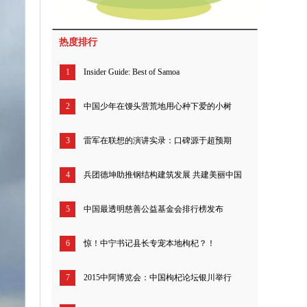
热度排行
1
Insider Guide: Best of Samoa
2
中国少年在馒头营荒地用心种下爱的小树
3
雷军在联想的演讲实录：口碑源于超预期
4
兵团德坤助推钢结构建筑发展 共建美丽中国
5
中国最透明慈善公益基金会排行榜发布
6
惊！中宁书记县长专宠本地枸杞？！
7
2015中阿博览会：中国枸杞论坛银川举行