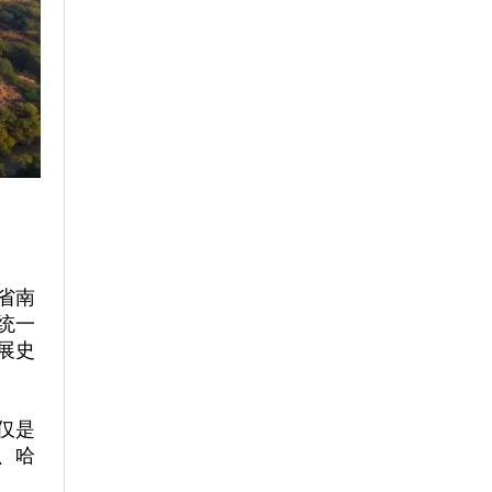
省南
统一
展史
仅是
、哈