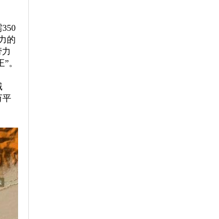
350
力的
劳力
王”。
域
万平