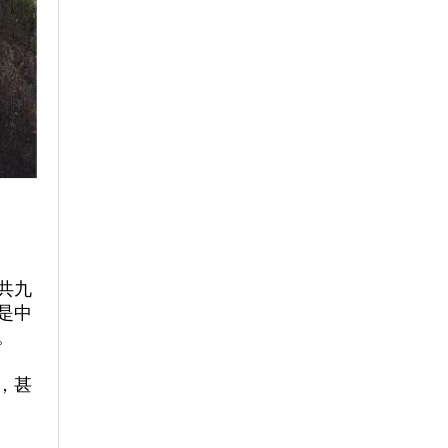
共九
是中
。
，甚