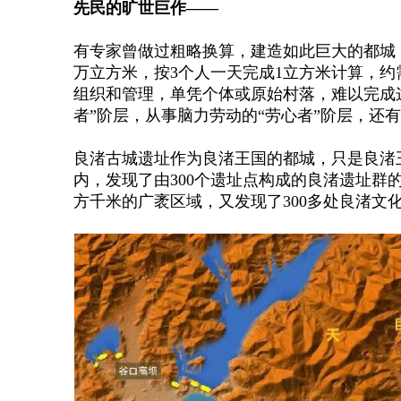
先民的旷世巨作——
有专家曾做过粗略换算，建造如此巨大的都城
万立方米，按3个人一天完成1立方米计算，约
组织和管理，单凭个体或原始村落，难以完成
者”阶层，从事脑力劳动的“劳心者”阶层，还
良渚古城遗址作为良渚王国的都城，只是良渚
内，发现了由300个遗址点构成的良渚遗址
方千米的广袤区域，又发现了300多处良渚文