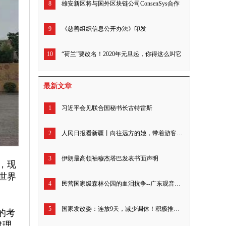
8
雄安新区将与国外区块链公司ConsenSys合作
9
《慈善组织信息公开办法》印发
10
“荷兰”要改名！2020年元旦起，你得这么叫它
最新文章
1
习近平会见联合国秘书长古特雷斯
2
人民日报看新疆丨向往远方的她，带着游客追寻“诗和远方”（我的家乡我建设）
3
伊朗最高领袖穆杰塔巴发表书面声明
，现
世界
4
民营国家级森林公园的血泪抗争--广东观音山26年来究竟经历了什么？
5
国家发改委：连放9天，减少调休！积极推动优化节假日安排
的考
建理