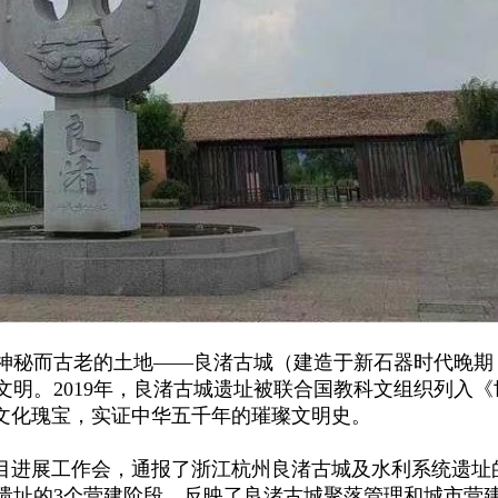
，一片神秘而古老的土地——良渚古城（建造于新石器时代晚期
明。2019年，良渚古城遗址被联合国教科文组织列入《
的文化瑰宝，实证中华五千年的璀璨文明史。
大项目进展工作会，通报了浙江杭州良渚古城及水利系统遗址
城遗址的3个营建阶段，反映了良渚古城聚落管理和城市营