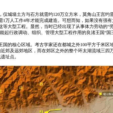
，仅城墙土方与石方就需约
120万立方米，莫角山王宫约需
需1万人工作4年才能完成建造。可想而知，如果没有强有
这等大型工程。显然，当时已经出现了从事体力劳动的“
有能起行政调动、组织、管理大型工程作用的良渚王国“国
王国的核心区域。考古学家还在都城之外
100平方千米区
群的近郊及远郊地区，而在郊区之外的整个环太湖流域三四
化遗址点。