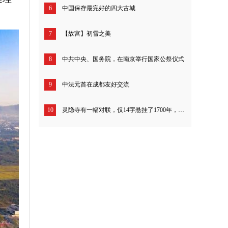
6
中国保存最完好的四大古城
7
【故宫】初雪之美
8
中共中央、国务院，在南京举行国家公祭仪式
9
中法元首在成都友好交流
10
灵隐寺有一幅对联，仅14字悬挂了1700年，开解一切不如意！