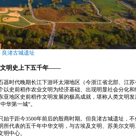
良渚古城遗址
文明史
上下五千年
——
国新石器时代晚期长江下游环太湖地区（今浙江省北部、江苏
个以史前稻作农业文明为经济基础、出现明显社会分化和
东亚地区史前稻作文明发展的极高成就，堪称人类文明发
中华第一城”。
只始于距今
3500年前后的殷商时期。但良渚古城遗址，不
明所代表的五千年中华文明，与古埃及文明、苏美尔文明
文明中心。