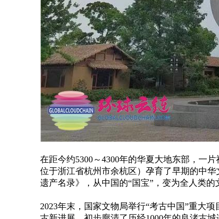
在距今约
5300～4300年的华夏大地东部
位于浙江省杭州市余杭区）孕育了早期的中华文
遗产名录》，从中国的“国宝”，变为全人类
2023年末，国家文物局举行“考古中国”重
古新进展，初步廓清了历经1000年的良渚古