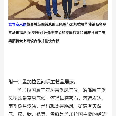
世界商人网
董事总经理兼总编王晓玲与孟加拉驻华使馆商务参
赞马祖福尔·阿拉姆·可汗先生
在孟加拉国独立和国庆46周年庆
典招待会上
商谈合作并愉快合影
附一：孟加拉民间手工艺品展示。
孟加拉国属于亚热带季风气候，沿海属于季
风型热带草原气候。河道纵横密布，河运发达，
雨季极易泛滥，常出现热带飓风。矿藏有天然
气、煤、钛、锆等，黄麻是孟加拉国主要的经济