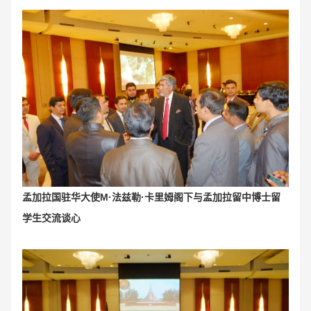
孟加拉国驻华大使M·法兹勒·卡里姆阁下与孟加拉留中博士留
学生交流谈心