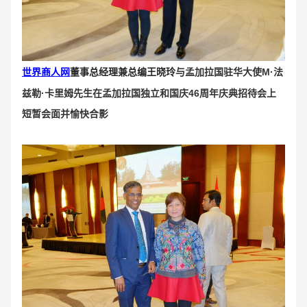
与孟加拉国驻华大使M·法
世界商人网
董事总经理兼总编王晓玲
兹勒·卡里姆先生在孟加拉国独立和国庆46周年庆典招待会上
短暂会面并愉快合影