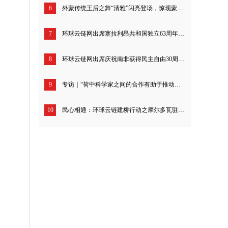
6
外蒙传统王后之舞“清雅”闪亮登场，惊现蒙古国驻华大使馆
7
环球云链网出席塞拉利昂共和国独立63周年庆典招待会
8
环球云链网出席庆祝南非获得民主自由30周年招待会
9
专访｜“荷中科学家之间的合作有助于推动全球合作”——访荷兰瓦赫宁根大学及研究中心董事会主席绍克耶·海莫法拉
10
民心相通：环球云链建桥行动之摩尔多瓦驻华大使进校园与学子互动交流