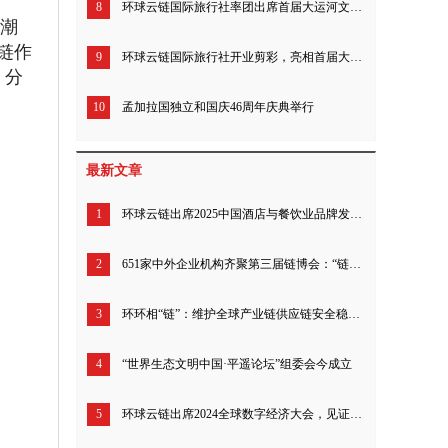
8
环球云链国际旅行社率团出席首届大运河文化旅游博览会
起潮
链作
9
环球云链国际旅行社开业剪彩，亮相首届大运博览会
，分
10
孟加拉国独立和国庆46周年庆典举行
最新文章
1
环球云链出席2025中国酒店与餐饮业品牌发展大会
2
651家中外企业机构齐聚第三届链博会：“链上”新朋老友 携手共创未来
3
环环相“链”：维护全球产业链供应链安全稳定！第三届链博会北京倡议发布
4
“世界生态文明中国·平遥论坛”组委会今成立
5
环球云链出席2024全球数字经济大会，见证成果发布