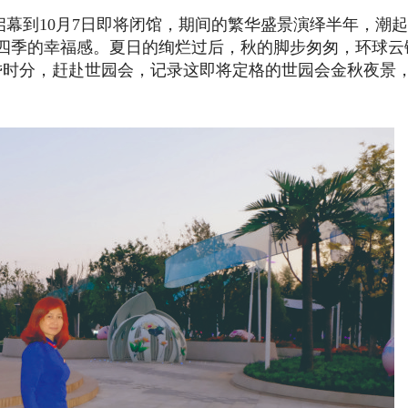
启幕到10月7日即将闭馆，期间的繁华盛景演绎半年，潮
四季的幸福感。夏日的绚烂过后，秋的脚步匆匆，
环球云
黄昏时分，赶赴世园会，记录这即将定格的世园会金秋夜景