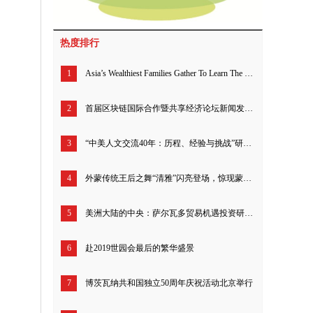
热度排行
1
Asia’s Wealthiest Families Gather To Learn The Business Of Blockchain
2
首届区块链国际合作暨共享经济论坛新闻发布引发国际社会广泛关注
3
“中美人文交流40年：历程、经验与挑战”研讨会暨报告发布会举行
4
外蒙传统王后之舞“清雅”闪亮登场，惊现蒙古国驻华大使馆
5
美洲大陆的中央：萨尔瓦多贸易机遇投资研讨会举行
6
赴2019世园会最后的繁华盛景
7
博茨瓦纳共和国独立50周年庆祝活动北京举行