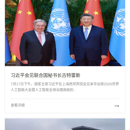
[亚洲国家]当财神遇到爱神：尼泊尔驻华大使和夫人Bishnu & Binda 金婚纪念日庆祝活动隆重举行
[文化链友]民心相通：环球云链建桥行动之小小外交官走进阿盟驻华代表处
[论坛传播]民族品牌，世界共享：中·索文化高质量发展论坛
[非洲国家]色彩非洲之贝宁暨中非艺术文化交流演出新年亮相北京
[论坛传播]2023重要会议回眸：中国国际供应链促进博览会在北京成功举行
[文化链友]环球云链“建桥行动”之小小外交官新年对话尼泊尔驻华大使
习近平会见联合国秘书长古特雷斯
[文化链友]大美无疆，共通共享：蒙中画家联展开幕
7月17日下午，国家主席习近平在上海西郊宾馆会见来华出席2026世界
人工智能大会暨人工智能全球治理高级别...
[文化链友]克罗地亚共和国圣诞音乐会和招待会在北京举行
[文化链友]普密蓬·阿杜德大帝诞辰纪念日、泰国国庆节暨泰国父亲节招待会在京圆满举行
查看详细
[欧洲国家]无国界文化：奥索亚努姐妹北京民歌音乐会举行