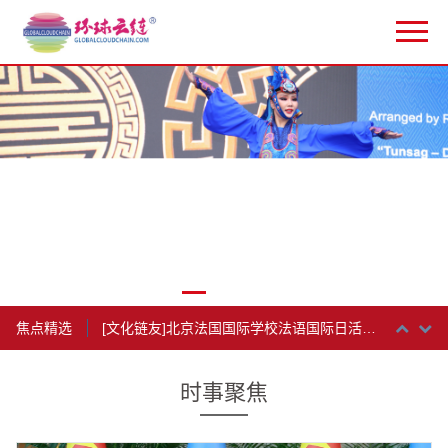
[美洲国家]纪念古巴与中国建交64周年暨双边教育合作开展60周年招待会举行
[文化链友]外蒙传统王后之舞“清雅”闪亮登场，惊现蒙古国驻华大使馆
[非洲国家]纪念中国突尼斯建交60周年“拥抱突尼斯”文化展演活动成功举行
[文化链友]环球云链网出席塞拉利昂共和国独立63周年庆典招待会
[文化链友]环球云链网出席庆祝南非获得民主自由30周年招待会
[亚洲国家]2024年泰国宋干节暨国际非遗文化交流活动今开幕
[亚洲国家]俯瞰洨河美景 感受古桥魅力——三国驻华大使来到赵州桥游览古桥胜景
焦点精选
[文化链友]北京法国国际学校法语国际日活动隆重举行
[亚洲国家]印度瓦桑特集市今日在北京开市大吉
时事聚焦
[文化链友]民心相通：环球云链建桥行动之摩尔多瓦驻华大使进校园与学子互动交流