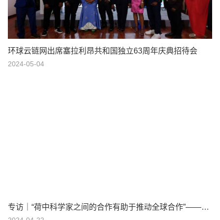
环球云链网出席塞拉利昂共和国独立63周年庆典招待会
2024-05-04
专访｜“荷中科学家之间的合作有助于推动全球合作”——访荷兰瓦赫宁根大学及研究中心董事会主席绍克耶·海莫法拉