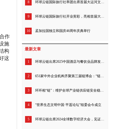
8
环球云链国际旅行社率团出席首届大运河文化旅游博览会
9
环球云链国际旅行社开业剪彩，亮相首届大运博览会
10
孟加拉国独立和国庆46周年庆典举行
合作
设施
最新文章
结构
好这
1
环球云链出席2025中国酒店与餐饮业品牌发展大会
2
651家中外企业机构齐聚第三届链博会：“链上”新朋老友 携手共创未来
3
环环相“链”：维护全球产业链供应链安全稳定！第三届链博会北京倡议发布
4
“世界生态文明中国·平遥论坛”组委会今成立
5
环球云链出席2024全球数字经济大会，见证成果发布