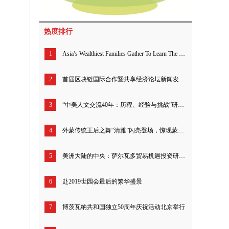
热度排行
1
Asia’s Wealthiest Families Gather To Learn The Business Of Blockchain
2
首届区块链国际合作暨共享经济论坛新闻发布引发国际社会广泛关注
3
“中美人文交流40年：历程、经验与挑战”研讨会暨报告发布会举行
4
外蒙传统王后之舞“清雅”闪亮登场，惊现蒙古国驻华大使馆
5
美洲大陆的中央：萨尔瓦多贸易机遇投资研讨会举行
6
赴2019世园会最后的繁华盛景
7
博茨瓦纳共和国独立50周年庆祝活动北京举行