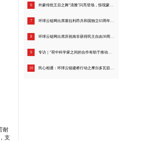
6
外蒙传统王后之舞“清雅”闪亮登场，惊现蒙古国驻华大使馆
7
环球云链网出席塞拉利昂共和国独立63周年庆典招待会
8
环球云链网出席庆祝南非获得民主自由30周年招待会
9
专访｜“荷中科学家之间的合作有助于推动全球合作”——访荷兰瓦赫宁根大学及研究中心董事会主席绍克耶·海莫法拉
10
民心相通：环球云链建桥行动之摩尔多瓦驻华大使进校园与学子互动交流
苦耐
，支