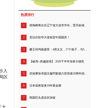
热度排行
1
胡海峰将出任辽宁省大连市市长，晋升副省（部）级
2
尼泊尔驻华大使祝贺中国国庆！
3
赌王何鸿燊逝世：4房太太，17个孩子，与5000亿家产
4
【破局--跨越疫情】 2020下半年加拿大移民
步入
5
庆祝摩洛哥国王穆罕默德六世登基20周年招待会在北京举行
局区
6
日本或将迎来10年黄金期
7
韩国巨头进击区块链
三大