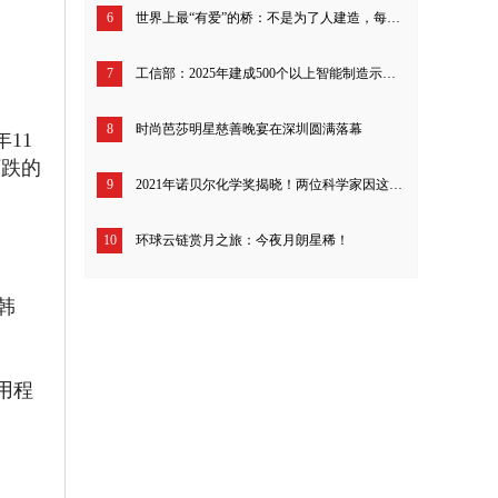
6
世界上最“有爱”的桥：不是为了人建造，每年拯救了4000万只螃蟹！
7
工信部：2025年建成500个以上智能制造示范工厂
8
时尚芭莎明星慈善晚宴在深圳圆满落幕
11
下跌的
9
2021年诺贝尔化学奖揭晓！两位科学家因这一领域的研究贡献，共享1000万瑞典克朗！
10
环球云链赏月之旅：今夜月朗星稀！
于韩
用程