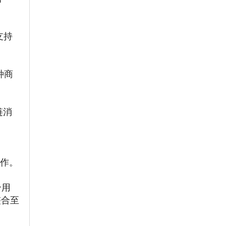
支持
种商
链消
司
合作。
个用
整合至