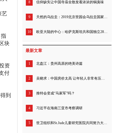
8
信仰缺失让中国寺庙全散发着浓浓的铜臭味
张艺
9
天然的乌拉圭：2019北京世园会乌拉圭国家日庆祝活动举行
10
欧亚大陆的中心：哈萨克斯坦共和国独立28周年招待会在京举行
 指
区块
最新文章
1
北盘江：贵州高原的绝美诗篇
币投资
支付
2
吴晓求：中国房价太高 让年轻人非常有压力 透支了几代人的财富
3
推特会变成“马家军”吗？
划得到
4
习近平在海南三亚市考察调研
5
世卫组织和St.Jude儿童研究医院共同努力大幅增加全球儿童癌症药物获取