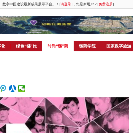
。数字中国建设最新成果展示平台。！[
请登录
]，您是新用户？[
免费注册
]
字化
绿色“链”旅
时尚“链”商
链商学院
国家数字旅游